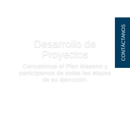
contáctanos
Desarrollo de
Proyectos
Concebimos el Plan Maestro y
participamos de todas las etapas
de su ejecución.