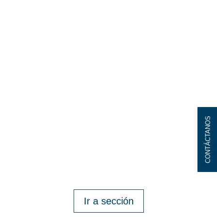
Desarrollo de
contáctanos
Proyectos
Concebimos el Plan Maestro y
participamos de todas las etapas
de su ejecución.
Ir a sección