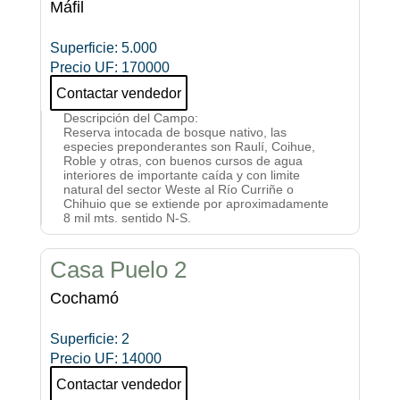
Máfil
Superficie
:
5.000
Precio UF
:
170000
Contactar vendedor
Descripción del Campo
:
Reserva intocada de bosque nativo, las
especies preponderantes son Raulí, Coihue,
Roble y otras, con buenos cursos de agua
interiores de importante caída y con limite
natural del sector Weste al Río Curriñe o
Chihuio que se extiende por aproximadamente
8 mil mts. sentido N-S.
Casa Puelo 2
Cochamó
Superficie
:
2
Precio UF
:
14000
Contactar vendedor