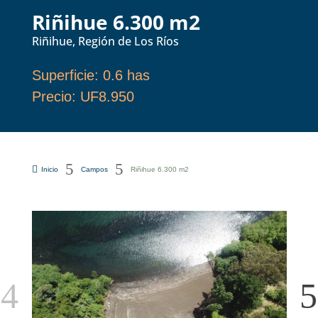
Riñihue 6.300 m2
Riñihue, Región de Los Ríos
Superficie
:
0.6 has
Precio
:
UF8.950
5
5

Inicio
Campos
Riñihue 6.300 m2