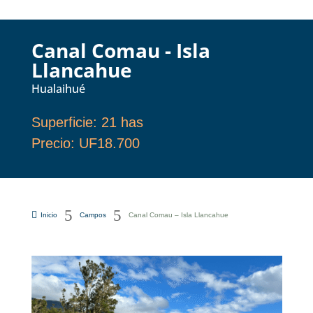
Canal Comau - Isla
Llancahue
Hualaihué
Superficie
:
21 has
Precio
:
UF18.700
5
5

Inicio
Campos
Canal Comau – Isla Llancahue