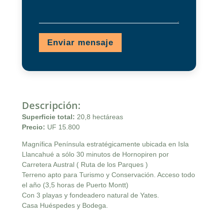
Enviar mensaje
Descripción
:
Superficie total:
20,8 hectáreas
Precio:
UF 15.800
Magnífica Península estratégicamente ubicada en Isla
Llancahué a sólo 30 minutos de Hornopiren por
Carretera Austral ( Ruta de los Parques )
Terreno apto para Turismo y Conservación. Acceso todo
el año (3,5 horas de Puerto Montt)
Con 3 playas y fondeadero natural de Yates.
Casa Huéspedes y Bodega.